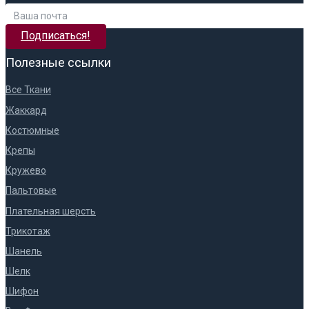
Подписаться!
Полезные ссылки
Все Ткани
Жаккард
Костюмные
Крепы
Кружево
Пальтовые
Плательная шерсть
Трикотаж
Шанель
Шелк
Шифон