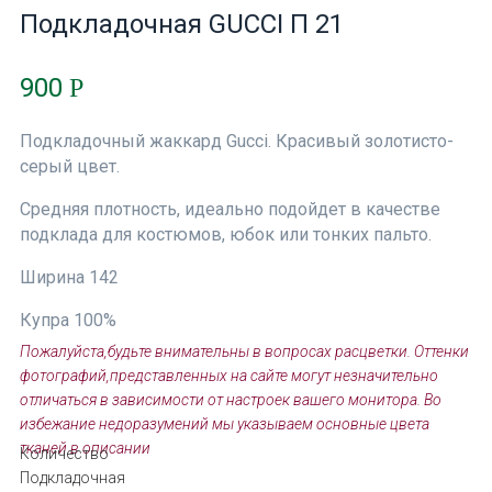
Подкладочная GUCCI П 21
900
Р
Подкладочный жаккард Gucci. Красивый золотисто-
серый цвет.
Средняя плотность, идеально подойдет в качестве
подклада для костюмов, юбок или тонких пальто.
Ширина 142
Купра 100%
Пожалуйста,будьте внимательны в вопросах расцветки. Оттенки
фотографий,представленных на сайте могут незначительно
отличаться в зависимости от настроек вашего монитора. Во
избежание недоразумений мы указываем основные цвета
тканей в описании
Количество
Подкладочная