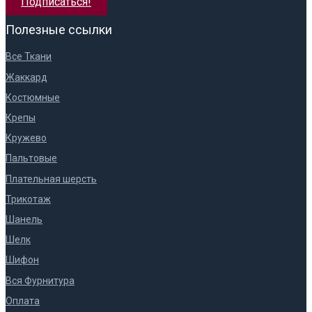
Подписаться!
Полезные ссылки
Все Ткани
Жаккард
Костюмные
Крепы
Кружево
Пальтовые
Плательная шерсть
Трикотаж
Шанель
Шелк
Шифон
Вся Фурнитура
Оплата