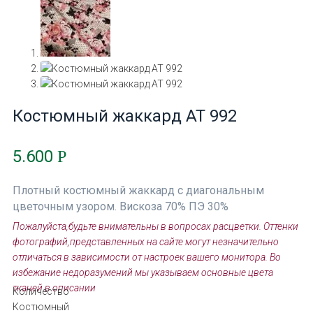
Костюмный жаккард АТ 992
5.600
Р
Плотный костюмный жаккард с диагональным
цветочным узором. Вискоза 70% ПЭ 30%
Пожалуйста,будьте внимательны в вопросах расцветки. Оттенки
фотографий,представленных на сайте могут незначительно
отличаться в зависимости от настроек вашего монитора. Во
избежание недоразумений мы указываем основные цвета
тканей в описании
Количество
Костюмный