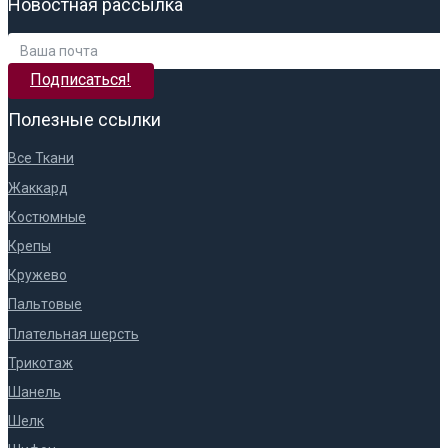
Новостная рассылка
Подписаться!
Полезные ссылки
Все Ткани
Жаккард
Костюмные
Крепы
Кружево
Пальтовые
Плательная шерсть
Трикотаж
Шанель
Шелк